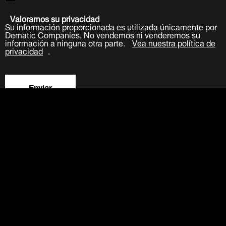
Valoramos su privacidad
Su información proporcionada es utilizada únicamente por
Dematic Companies. No vendemos ni venderemos su
información a ninguna otra parte.
Vea nuestra política de
privacidad
.
Enviar
LinkedIn
Facebook
Twitter
YouTube
Acerca de
Carreras
Contactar