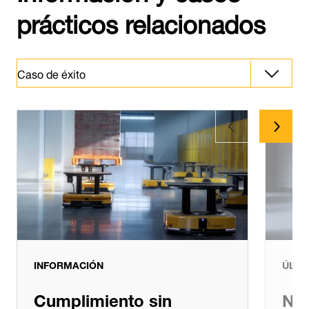
prácticos relacionados
Caso de éxito
Caso de éxito
Información
Últimas novedades
INFORMACIÓN
ÚLTI
Cumplimiento sin
Nue