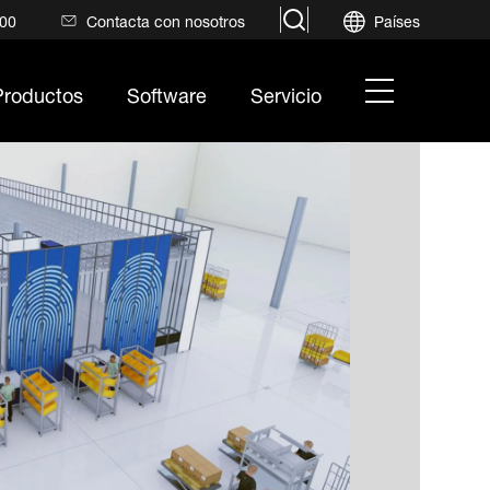
search
700
Contacta con nosotros
Países
hamburger
Productos
Software
Servicio
menu