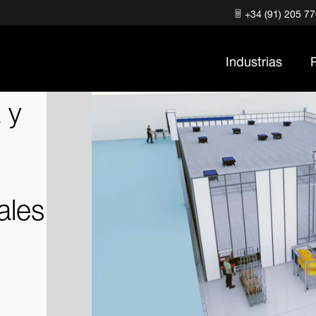
+34 (91) 205 7
Industrias
 y
ales