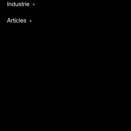
Industrie
Articles
Logiciel
Service
À propos
Perspectives
Carrières
Nouvelles
Études de cas
Presse et médias
Nous contacter
Visite technologique
virtuelle
Événements et webinaires