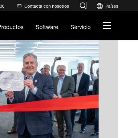
search
700
Contacta con nosotros
Países
hamburger
Productos
Software
Servicio
menu